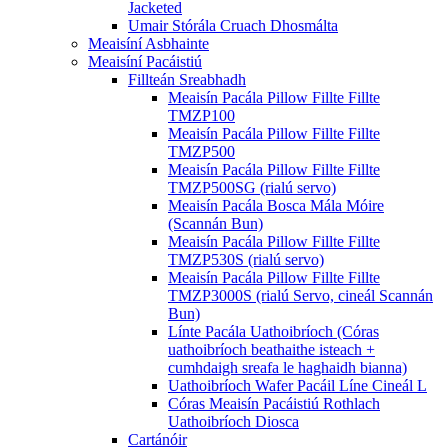
Jacketed
Umair Stórála Cruach Dhosmálta
Meaisíní Asbhainte
Meaisíní Pacáistiú
Fillteán Sreabhadh
Meaisín Pacála Pillow Fillte Fillte
TMZP100
Meaisín Pacála Pillow Fillte Fillte
TMZP500
Meaisín Pacála Pillow Fillte Fillte
TMZP500SG (rialú servo)
Meaisín Pacála Bosca Mála Móire
(Scannán Bun)
Meaisín Pacála Pillow Fillte Fillte
TMZP530S (rialú servo)
Meaisín Pacála Pillow Fillte Fillte
TMZP3000S (rialú Servo, cineál Scannán
Bun)
Línte Pacála Uathoibríoch (Córas
uathoibríoch beathaithe isteach +
cumhdaigh sreafa le haghaidh bianna)
Uathoibríoch Wafer Pacáil Líne Cineál L
Córas Meaisín Pacáistiú Rothlach
Uathoibríoch Diosca
Cartánóir