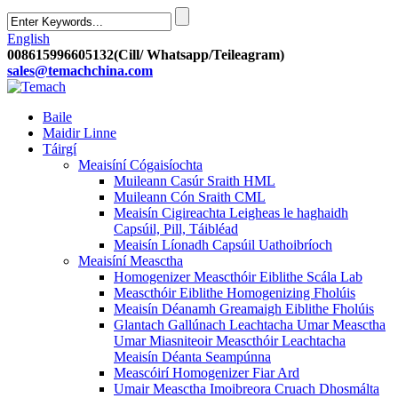
English
008615996605132(Cill/ Whatsapp/Teileagram)
sales@temachchina.com
Baile
Maidir Linne
Táirgí
Meaisíní Cógaisíochta
Muileann Casúr Sraith HML
Muileann Cón Sraith CML
Meaisín Cigireachta Leigheas le haghaidh
Capsúil, Pill, Táibléad
Meaisín Líonadh Capsúil Uathoibríoch
Meaisíní Measctha
Homogenizer Meascthóir Eiblithe Scála Lab
Meascthóir Eiblithe Homogenizing Fholúis
Meaisín Déanamh Greamaigh Eiblithe Fholúis
Glantach Gallúnach Leachtacha Umar Measctha
Umar Miasniteoir Meascthóir Leachtacha
Meaisín Déanta Seampúnna
Meascóirí Homogenizer Fiar Ard
Umair Measctha Imoibreora Cruach Dhosmálta