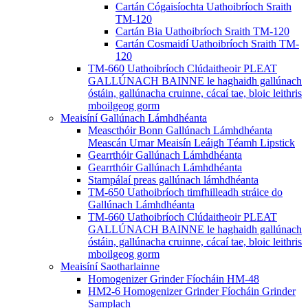
Cartán Cógaisíochta Uathoibríoch Sraith
TM-120
Cartán Bia Uathoibríoch Sraith TM-120
Cartán Cosmaidí Uathoibríoch Sraith TM-
120
TM-660 Uathoibríoch Clúdaitheoir PLEAT
GALLÚNACH BAINNE le haghaidh gallúnach
óstáin, gallúnacha cruinne, cácaí tae, bloic leithris
mboilgeog gorm
Meaisíní Gallúnach Lámhdhéanta
Meascthóir Bonn Gallúnach Lámhdhéanta
Meascán Umar Meaisín Leáigh Téamh Lipstick
Gearrthóir Gallúnach Lámhdhéanta
Gearrthóir Gallúnach Lámhdhéanta
Stampálaí preas gallúnach lámhdhéanta
TM-650 Uathoibríoch timfhilleadh stráice do
Gallúnach Lámhdhéanta
TM-660 Uathoibríoch Clúdaitheoir PLEAT
GALLÚNACH BAINNE le haghaidh gallúnach
óstáin, gallúnacha cruinne, cácaí tae, bloic leithris
mboilgeog gorm
Meaisíní Saotharlainne
Homogenizer Grinder Fíocháin HM-48
HM2-6 Homogenizer Grinder Fíocháin Grinder
Samplach