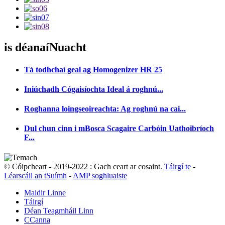
is déanaí
Nuacht
Tá todhchaí geal ag Homogenizer HR 25
Iniúchadh Cógaisíochta Ideal á roghnú...
Roghanna loingseoireachta: Ag roghnú na cai...
Dul chun cinn i mBosca Scagaire Carbóin Uathoibríoch
F...
© Cóipcheart - 2019-2022 : Gach ceart ar cosaint.
Táirgí te
-
Léarscáil an tSuímh
-
AMP soghluaiste
Maidir Linne
Táirgí
Déan Teagmháil Linn
CCanna