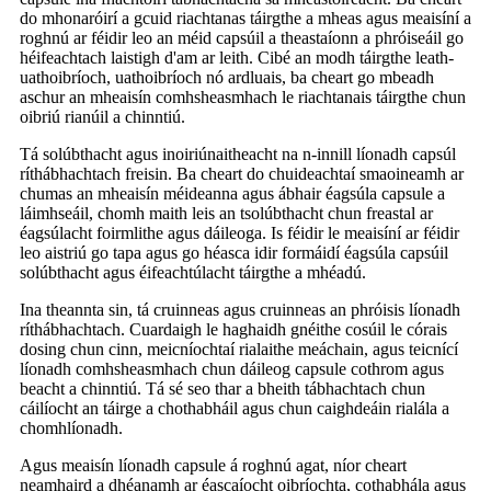
do mhonaróirí a gcuid riachtanas táirgthe a mheas agus meaisíní a
roghnú ar féidir leo an méid capsúil a theastaíonn a phróiseáil go
héifeachtach laistigh d'am ar leith. Cibé an modh táirgthe leath-
uathoibríoch, uathoibríoch nó ardluais, ba cheart go mbeadh
aschur an mheaisín comhsheasmhach le riachtanais táirgthe chun
oibriú rianúil a chinntiú.
Tá solúbthacht agus inoiriúnaitheacht na n-innill líonadh capsúl
ríthábhachtach freisin. Ba cheart do chuideachtaí smaoineamh ar
chumas an mheaisín méideanna agus ábhair éagsúla capsule a
láimhseáil, chomh maith leis an tsolúbthacht chun freastal ar
éagsúlacht foirmlithe agus dáileoga. Is féidir le meaisíní ar féidir
leo aistriú go tapa agus go héasca idir formáidí éagsúla capsúil
solúbthacht agus éifeachtúlacht táirgthe a mhéadú.
Ina theannta sin, tá cruinneas agus cruinneas an phróisis líonadh
ríthábhachtach. Cuardaigh le haghaidh gnéithe cosúil le córais
dosing chun cinn, meicníochtaí rialaithe meáchain, agus teicnící
líonadh comhsheasmhach chun dáileog capsule cothrom agus
beacht a chinntiú. Tá sé seo thar a bheith tábhachtach chun
cáilíocht an táirge a chothabháil agus chun caighdeáin rialála a
chomhlíonadh.
Agus meaisín líonadh capsule á roghnú agat, níor cheart
neamhaird a dhéanamh ar éascaíocht oibríochta, cothabhála agus