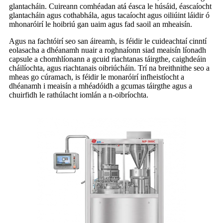
glantacháin. Cuireann comhéadan atá éasca le húsáid, éascaíocht
glantacháin agus cothabhála, agus tacaíocht agus oiliúint láidir ó
mhonaróirí le hoibriú gan uaim agus fad saoil an mheaisín.
Agus na fachtóirí seo san áireamh, is féidir le cuideachtaí cinntí
eolasacha a dhéanamh nuair a roghnaíonn siad meaisín líonadh
capsule a chomhlíonann a gcuid riachtanas táirgthe, caighdeáin
cháilíochta, agus riachtanais oibriúcháin. Trí na breithnithe seo a
mheas go cúramach, is féidir le monaróirí infheistíocht a
dhéanamh i meaisín a mhéadóidh a gcumas táirgthe agus a
chuirfidh le rathúlacht iomlán a n-oibríochta.