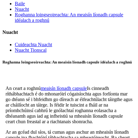
Baile
Nuacht
Roghanna loingseoireachta: An meaisín líonadh capsule
idéalach a roghnú
Nuacht
Cuideachta Nuacht
Nuacht Tionscal
Roghanna loingseoireachta: An meaisín líonadh capsule idéalach a roghnú
An ceart a roghnú
meaisín líonadh capsule
Is cinneadh
ríthábhachtach é do mhonaróirí cógaisíochta agus forlíonta mar
go dtéann sé i bhfeidhm go díreach ar éifeachtúlacht táirgthe agus
ar cháilíocht an táirge. Is féidir le tuiscint a fháil ar na
príomhchúinsí cabhrú le gnólachtaí roghanna eolasacha a
dhéanamh agus iad ag infheistiú sa mheaisín líonadh capsule
ceart chun freastal ar a riachtanais shonracha.
Ar an gcéad dul síos, tá cumas agus aschur an mheaisín líonadh
capsule ina fhachtóirí tábhachtacha sa mheastóireacht. Ba cheart