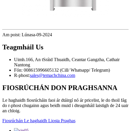
Am poist: Lúnasa-09-2024
Teagmháil
Us
Uimh.166, An tSráid Thuaidh, Ceantar Gangzha, Cathair
Nantong
Fón: 008615996605132 (Cill/ Whatsapp/ Telegram)
R-phost:
sales@temachchina.com
FIOSRÚCHÁN DON PRAGHSANNA
Le haghaidh fiosrúcháin faoi ár dtáirgí nó ár pricelist, le do thoil fág
do r-phost chugainn agus beidh muid i dteagmháil laistigh de 24 uair
an chloig.
Fiosrúchán Le haghaidh Liosta Praghas