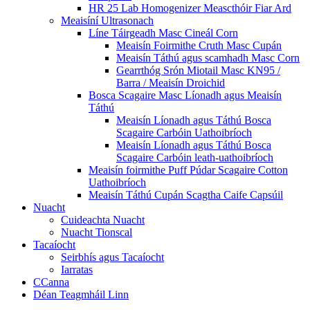
HR 25 Lab Homogenizer Meascthóir Fiar Ard
Meaisíní Ultrasonach
Líne Táirgeadh Masc Cineál Corn
Meaisín Foirmithe Cruth Masc Cupán
Meaisín Táthú agus scamhadh Masc Corn
Gearrthóg Srón Miotail Masc KN95 /
Barra / Meaisín Droichid
Bosca Scagaire Masc Líonadh agus Meaisín
Táthú
Meaisín Líonadh agus Táthú Bosca
Scagaire Carbóin Uathoibríoch
Meaisín Líonadh agus Táthú Bosca
Scagaire Carbóin leath-uathoibríoch
Meaisín foirmithe Puff Púdar Scagaire Cotton
Uathoibríoch
Meaisín Táthú Cupán Scagtha Caife Capsúil
Nuacht
Cuideachta Nuacht
Nuacht Tionscal
Tacaíocht
Seirbhís agus Tacaíocht
Iarratas
CCanna
Déan Teagmháil Linn