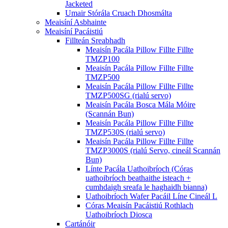
Jacketed
Umair Stórála Cruach Dhosmálta
Meaisíní Asbhainte
Meaisíní Pacáistiú
Fillteán Sreabhadh
Meaisín Pacála Pillow Fillte Fillte
TMZP100
Meaisín Pacála Pillow Fillte Fillte
TMZP500
Meaisín Pacála Pillow Fillte Fillte
TMZP500SG (rialú servo)
Meaisín Pacála Bosca Mála Móire
(Scannán Bun)
Meaisín Pacála Pillow Fillte Fillte
TMZP530S (rialú servo)
Meaisín Pacála Pillow Fillte Fillte
TMZP3000S (rialú Servo, cineál Scannán
Bun)
Línte Pacála Uathoibríoch (Córas
uathoibríoch beathaithe isteach +
cumhdaigh sreafa le haghaidh bianna)
Uathoibríoch Wafer Pacáil Líne Cineál L
Córas Meaisín Pacáistiú Rothlach
Uathoibríoch Diosca
Cartánóir