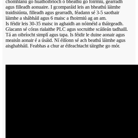
chomhlánú go huathoibríoch ó bheathú go foirmiú, gearradh
agus filleadh aonuaire. I gcomparáid leis an bheathú láimhe
traidisiúnta, filleadh agus gearradh, féadann sé 3-5 saothair
láimhe a shábháil agus 6 maisc a fhoirmiú ag an am.
Is féidir leis 30-35 maisc in aghaidh an nóiméid a tháirgeadh.
Glacann sé córas rialaithe PLC agus socruithe scáileán tadhaill.
Tá an oibríocht simplí agus tapa. Is féidir le duine aonair agus
meaisín aonair é a úsáid. Ní éilíonn sé ach beathú láimhe agus
aisghabháil. Feabhas a chur ar éifeachtacht táirgthe go mór.