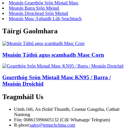
Meaisín Gearrthóg Srón Miotail Masc
Meaisín Barra Srón Miotail
Meaisín Droichead Srón Miotail
Meaisín Masc Aghaidh Lúb Seachtrach
Táirgí Gaolmhara
Meaisín Táthú agus scamhadh Masc Corn
Gearrthóg Srón Miotail Masc KN95 / Barra /
Meaisín Droichid
Teagmháil
Us
Uimh.166, An tSráid Thuaidh, Ceantar Gangzha, Cathair
Nantong
Fón: 008615996605132 (Cill/ Whatsapp/ Telegram)
R-phost:
sales@temachchina.com