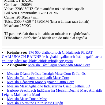
Múnla: CY-BX101
Cumhacht: 3000W
Voltas: 220V 50HZ Céim amháin nó a shaincheapadh
Brú Aeir Comhbhrúite: 6-8KG/CM2
Cumas: 20-30pcs / min
Toise: 2500 * 650 * 1720MM (lena n-áirítear raca ábhair)
Meáchan: 250KG
Tá paraiméadair thuas bunaithe ar mheaisín caighdeánach.
D'fhéadfadh difríochtaí a bheith ann do mhúnlaí éagsúla.
Roimhe Seo:
TM-660 Uathoibríoch Clúdaitheoir PLEAT
GALLÚNACH BAINNE le haghaidh gallúnach óstáin, gallúnacha
cruinne, cácaí tae, bloic leithris mboilgeog gorm
Ar Aghaidh:
Meaisín Táthú agus scamhadh Masc Corn
Meaisín Déanta Próisis Tosaigh Masc Corn & Tar éis
Meaisín Táthú agus scamhadh Masc Corn
Meaisín Déanamh Masc Aghaidh Cruth Corn
Meaisín Masc Aghaidhe Indiúscartha Úsáid Laethúil 3D
Earloop Seachtrach Indiúscartha Meaisín Déantú Masc Aghaidh
Leighis Máinliachta Maol
Meaisín Masc Cupán Masc
Meaisín Foirmithe Cruth Masc Cupán