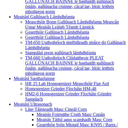
GALLÚNACH BAINNE le haghaidh gallúnach
óstáin, gallúnacha cruinne, cácaí tae, bloic leithris
mboilgeog gorm
Meaisíní Gallúnach Lámhdhéanta
Meascthóir Bonn Gallúnach Lámhdhéanta Meascán
Umar Meaisín Leáigh Téamh Lipstick
Gearrthóir Gallúnach Lámhdhéanta
Gearrthóir Gallúnach Lámhdhéanta
TM-650 Uathoibríoch timfhilleadh stráice do Gallúnach
Lámhdhéanta
Stampálaí preas gallúnach lámhdhéanta
TM-660 Uathoibríoch Clúdaitheoir PLEAT
GALLÚNACH BAINNE le haghaidh gallúnach
óstáin, gallúnacha cruinne, cácaí tae, bloic leithris
mboilgeog gorm
Meaisíní Saotharlainne
HR 25 Lab Homogenizer Meascthóir Fiar Ard
Homogenizer Grinder Fíocháin HM-48
HM2-6 Homogenizer Grinder Fíocháin Grinder
Samplach
Meaisíní Ultrasonach
Líne Táirgeadh Masc Cineál Corn
Meaisín Foirmithe Cruth Masc Cupán
Meaisín Táthú agus scamhadh Masc Corn
Gearrthóg Srón Miotail Masc KN95 / Barra /