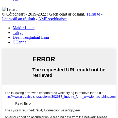
© Cóipcheart - 2019-2022 : Gach ceart ar cosaint.
Táirgí te
-
Léarscáil an tSuímh
-
AMP soghluaiste
Maidir Linne
Táirgí
Déan Teagmháil Linn
CCanna