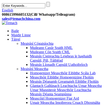
English
008615996605132(Cill/ Whatsapp/Teileagram)
sales@temachchina.com
Baile
Maidir Linne
Táirgí
Meaisíní Cógaisíochta
Muileann Casúr Sraith HML
Muileann Cón Sraith CML
Meaisín Cigireachta Leigheas le haghaidh
Capsúil, Pill, Táibléad
Meaisín Líonadh Capsúil Uathoibríoch
Meaisíní Measctha
Homogenizer Meascthóir Eiblithe Scála Lab
Meascthóir Eiblithe Homogenizing Fholúis
Meaisín Déanamh Greamaigh Eiblithe Fholúis
Glantach Gallúnach Leachtacha Umar Measctha
Umar Miasniteoir Meascthóir Leachtacha
Meaisín Déanta Seampúnna
Meascóirí Homogenizer Fiar Ard
Umair Measctha Imoibreora Cruach Dhosmálta