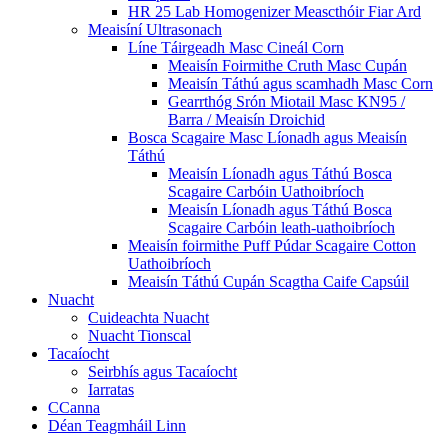
HR 25 Lab Homogenizer Meascthóir Fiar Ard
Meaisíní Ultrasonach
Líne Táirgeadh Masc Cineál Corn
Meaisín Foirmithe Cruth Masc Cupán
Meaisín Táthú agus scamhadh Masc Corn
Gearrthóg Srón Miotail Masc KN95 /
Barra / Meaisín Droichid
Bosca Scagaire Masc Líonadh agus Meaisín
Táthú
Meaisín Líonadh agus Táthú Bosca
Scagaire Carbóin Uathoibríoch
Meaisín Líonadh agus Táthú Bosca
Scagaire Carbóin leath-uathoibríoch
Meaisín foirmithe Puff Púdar Scagaire Cotton
Uathoibríoch
Meaisín Táthú Cupán Scagtha Caife Capsúil
Nuacht
Cuideachta Nuacht
Nuacht Tionscal
Tacaíocht
Seirbhís agus Tacaíocht
Iarratas
CCanna
Déan Teagmháil Linn