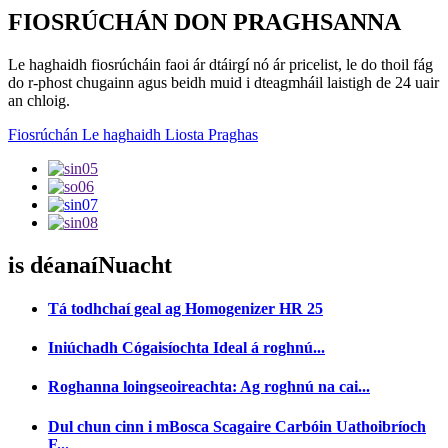
FIOSRÚCHÁN DON PRAGHSANNA
Le haghaidh fiosrúcháin faoi ár dtáirgí nó ár pricelist, le do thoil fág
do r-phost chugainn agus beidh muid i dteagmháil laistigh de 24 uair
an chloig.
Fiosrúchán Le haghaidh Liosta Praghas
is déanaí
Nuacht
Tá todhchaí geal ag Homogenizer HR 25
Iniúchadh Cógaisíochta Ideal á roghnú...
Roghanna loingseoireachta: Ag roghnú na cai...
Dul chun cinn i mBosca Scagaire Carbóin Uathoibríoch
F...