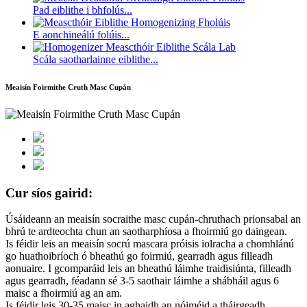
Pad eiblithe i bhfolús...
E aonchineálú folúis...
Scála saotharlainne eiblithe...
Meaisín Foirmithe Cruth Masc Cupán
Cur síos gairid:
Úsáideann an meaisín socraithe masc cupán-chruthach prionsabal an
bhrú te ardteochta chun an saotharphíosa a fhoirmiú go daingean.
Is féidir leis an meaisín socrú mascara próisis iolracha a chomhlánú
go huathoibríoch ó bheathú go foirmiú, gearradh agus filleadh
aonuaire. I gcomparáid leis an bheathú láimhe traidisiúnta, filleadh
agus gearradh, féadann sé 3-5 saothair láimhe a shábháil agus 6
maisc a fhoirmiú ag an am.
Is féidir leis 30-35 maisc in aghaidh an nóiméid a tháirgeadh.