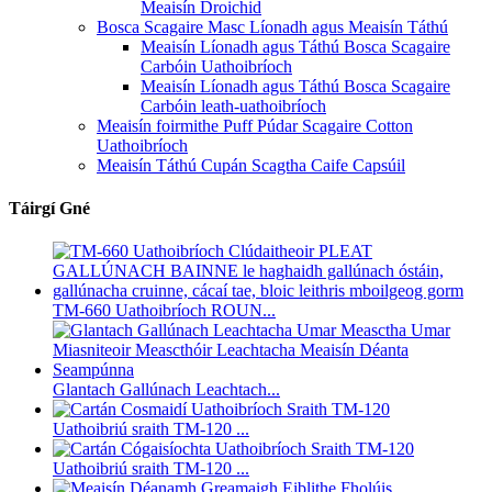
Meaisín Droichid
Bosca Scagaire Masc Líonadh agus Meaisín Táthú
Meaisín Líonadh agus Táthú Bosca Scagaire
Carbóin Uathoibríoch
Meaisín Líonadh agus Táthú Bosca Scagaire
Carbóin leath-uathoibríoch
Meaisín foirmithe Puff Púdar Scagaire Cotton
Uathoibríoch
Meaisín Táthú Cupán Scagtha Caife Capsúil
Táirgí Gné
TM-660 Uathoibríoch ROUN...
Glantach Gallúnach Leachtach...
Uathoibriú sraith TM-120 ...
Uathoibriú sraith TM-120 ...