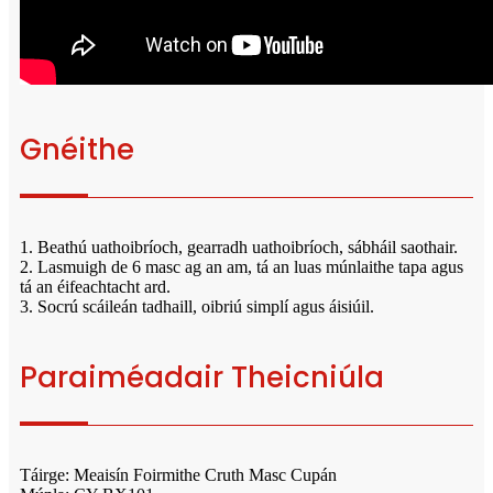
Gnéithe
1. Beathú uathoibríoch, gearradh uathoibríoch, sábháil saothair.
2. Lasmuigh de 6 masc ag an am, tá an luas múnlaithe tapa agus
tá an éifeachtacht ard.
3. Socrú scáileán tadhaill, oibriú simplí agus áisiúil.
Paraiméadair Theicniúla
Táirge: Meaisín Foirmithe Cruth Masc Cupán