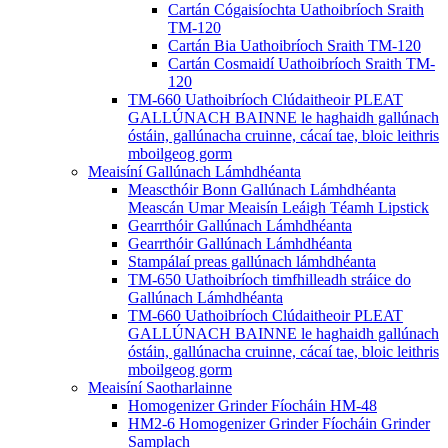
Cartán Cógaisíochta Uathoibríoch Sraith
TM-120
Cartán Bia Uathoibríoch Sraith TM-120
Cartán Cosmaidí Uathoibríoch Sraith TM-
120
TM-660 Uathoibríoch Clúdaitheoir PLEAT
GALLÚNACH BAINNE le haghaidh gallúnach
óstáin, gallúnacha cruinne, cácaí tae, bloic leithris
mboilgeog gorm
Meaisíní Gallúnach Lámhdhéanta
Meascthóir Bonn Gallúnach Lámhdhéanta
Meascán Umar Meaisín Leáigh Téamh Lipstick
Gearrthóir Gallúnach Lámhdhéanta
Gearrthóir Gallúnach Lámhdhéanta
Stampálaí preas gallúnach lámhdhéanta
TM-650 Uathoibríoch timfhilleadh stráice do
Gallúnach Lámhdhéanta
TM-660 Uathoibríoch Clúdaitheoir PLEAT
GALLÚNACH BAINNE le haghaidh gallúnach
óstáin, gallúnacha cruinne, cácaí tae, bloic leithris
mboilgeog gorm
Meaisíní Saotharlainne
Homogenizer Grinder Fíocháin HM-48
HM2-6 Homogenizer Grinder Fíocháin Grinder
Samplach