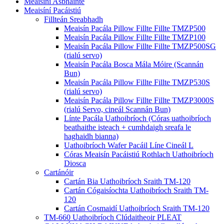
Meaisíní Asbhainte
Meaisíní Pacáistiú
Fillteán Sreabhadh
Meaisín Pacála Pillow Fillte Fillte TMZP500
Meaisín Pacála Pillow Fillte Fillte TMZP100
Meaisín Pacála Pillow Fillte Fillte TMZP500SG
(rialú servo)
Meaisín Pacála Bosca Mála Móire (Scannán
Bun)
Meaisín Pacála Pillow Fillte Fillte TMZP530S
(rialú servo)
Meaisín Pacála Pillow Fillte Fillte TMZP3000S
(rialú Servo, cineál Scannán Bun)
Línte Pacála Uathoibríoch (Córas uathoibríoch
beathaithe isteach + cumhdaigh sreafa le
haghaidh bianna)
Uathoibríoch Wafer Pacáil Líne Cineál L
Córas Meaisín Pacáistiú Rothlach Uathoibríoch
Diosca
Cartánóir
Cartán Bia Uathoibríoch Sraith TM-120
Cartán Cógaisíochta Uathoibríoch Sraith TM-
120
Cartán Cosmaidí Uathoibríoch Sraith TM-120
TM-660 Uathoibríoch Clúdaitheoir PLEAT