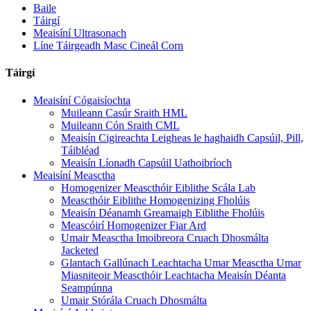
Baile
Táirgí
Meaisíní Ultrasonach
Líne Táirgeadh Masc Cineál Corn
Táirgí
Meaisíní Cógaisíochta
Muileann Casúr Sraith HML
Muileann Cón Sraith CML
Meaisín Cigireachta Leigheas le haghaidh Capsúil, Pill,
Táibléad
Meaisín Líonadh Capsúil Uathoibríoch
Meaisíní Measctha
Homogenizer Meascthóir Eiblithe Scála Lab
Meascthóir Eiblithe Homogenizing Fholúis
Meaisín Déanamh Greamaigh Eiblithe Fholúis
Meascóirí Homogenizer Fiar Ard
Umair Measctha Imoibreora Cruach Dhosmálta
Jacketed
Glantach Gallúnach Leachtacha Umar Measctha Umar
Miasniteoir Meascthóir Leachtacha Meaisín Déanta
Seampúnna
Umair Stórála Cruach Dhosmálta