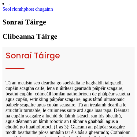
:
Seol ríomhphost chugainn
Sonraí Táirge
Clibeanna Táirge
Sonraí Táirge
Tá an meaisín seo deartha go speisialta le haghaidh táirgeadh
cupáin scagtha caife, lena n-áirítear gearradh páipéir scagaire,
beathú cupáin, cóimeáil iomlán uathoibríoch de pháipéar scagtha
agus cupán, wrinkling páipéar scagaire, agus táthú ultrasonaic
páipéir scagaire agus cupán scagaire. Tá an trealamh deartha le
struchtúr turntable, le cruinneas suite ard agus luas tapa. Déantar
na cupáin scagaire a luchtú de láimh isteach san iris bheathú,
agus déanann an lámh robotic an t-ábhar a ghabháil agus a
chothú go huathoibríoch (1 as 3); Glacann an páipéar scagaire
modh beathaithe píosa amháin tar éis bás a ghearradh; Cothaíonn