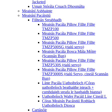
Jacketed
Umair Stórála Cruach Dhosmálta
Meaisíní Asbhainte
Meaisíní Pacáistiú
Fillteán Sreabhadh
Meaisín Pacála Pillow Fillte Fillte
TMZP100
Meaisín Pacála Pillow Fillte Fillte
TMZP500
Meaisín Pacála Pillow Fillte Fillte
TMZP500SG (rialú servo)
Meaisín Pacála Bosca Mála Móire
(Scannán Bun)
Meaisín Pacála Pillow Fillte Fillte
TMZP530S (rialú servo)
Meaisín Pacála Pillow Fillte Fillte
TMZP3000S (rialú Servo, cineál Scannán
Bun)
Línte Pacála Uathoibríoch (Córas
uathoibríoch beathaithe isteach +
cumhdaigh sreafa le haghaidh bianna)
Uathoibríoch Wafer Pacáil Líne Cineál L
Córas Meaisín Pacáistiú Rothlach
Uathoibríoch Diosca
Cartánóir