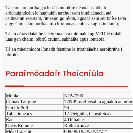
Tá cam tarchurtha gach stáisiún oibre déanta as ábhair
ardchaighdeáin le haghaidh tarchur cam inmheánach, atá
caitheamh-resistant, ritheann go réidh, agus tá saol seirbhíse fada
aige; Córas tarchurtha ard-chruinneas, cobhsaí agus iontaofa;
Tá an córas rialaithe leictreonach á thiomáint ag VFD le rialáil
luas gan chéim, oibriú cruinn, sábháilte agus iontaofa.
Tá an mheicníocht líonadh feistithe le friothálacha aeroibrithe i
bhfolús.
Paraiméadair Theicniúla
Múnla
NJP-7200
Cumas Táirgthe
7200Píosa/Píosaí in aghaidh an nói
Uimhir Poll
56
Tábla innéacs
12-Deighiltí, Cineál Séala
Rae
4 Dúbailte
Gléas Roinnte
Roth Groove
Méid Capsúil
00#,0#,1#,2#,3#,4#,5#