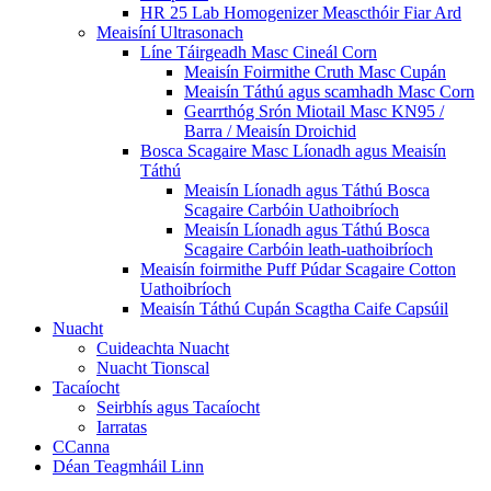
HR 25 Lab Homogenizer Meascthóir Fiar Ard
Meaisíní Ultrasonach
Líne Táirgeadh Masc Cineál Corn
Meaisín Foirmithe Cruth Masc Cupán
Meaisín Táthú agus scamhadh Masc Corn
Gearrthóg Srón Miotail Masc KN95 /
Barra / Meaisín Droichid
Bosca Scagaire Masc Líonadh agus Meaisín
Táthú
Meaisín Líonadh agus Táthú Bosca
Scagaire Carbóin Uathoibríoch
Meaisín Líonadh agus Táthú Bosca
Scagaire Carbóin leath-uathoibríoch
Meaisín foirmithe Puff Púdar Scagaire Cotton
Uathoibríoch
Meaisín Táthú Cupán Scagtha Caife Capsúil
Nuacht
Cuideachta Nuacht
Nuacht Tionscal
Tacaíocht
Seirbhís agus Tacaíocht
Iarratas
CCanna
Déan Teagmháil Linn