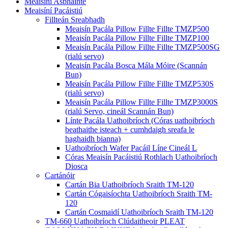
Meaisíní Asbhainte
Meaisíní Pacáistiú
Fillteán Sreabhadh
Meaisín Pacála Pillow Fillte Fillte TMZP500
Meaisín Pacála Pillow Fillte Fillte TMZP100
Meaisín Pacála Pillow Fillte Fillte TMZP500SG
(rialú servo)
Meaisín Pacála Bosca Mála Móire (Scannán
Bun)
Meaisín Pacála Pillow Fillte Fillte TMZP530S
(rialú servo)
Meaisín Pacála Pillow Fillte Fillte TMZP3000S
(rialú Servo, cineál Scannán Bun)
Línte Pacála Uathoibríoch (Córas uathoibríoch
beathaithe isteach + cumhdaigh sreafa le
haghaidh bianna)
Uathoibríoch Wafer Pacáil Líne Cineál L
Córas Meaisín Pacáistiú Rothlach Uathoibríoch
Diosca
Cartánóir
Cartán Bia Uathoibríoch Sraith TM-120
Cartán Cógaisíochta Uathoibríoch Sraith TM-
120
Cartán Cosmaidí Uathoibríoch Sraith TM-120
TM-660 Uathoibríoch Clúdaitheoir PLEAT