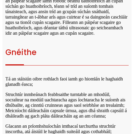
an páipéar scagaire lámh robotic beathú uathoibríoch an cupán
súchán go huathoibríoch, téann sé tríd an suíomh tomhais
tánaisteach, agus ansin tríd an gcupán súchán snáthaidí,
tarraingítear an t-ábhar arís agus cuirtear é sa daingneán caschláir
agus sa tionól cupán scagaire. Filleann an páipéar scagaire go
huathoibríoch, agus déantar táthú ultrasonaic go seicheamhach
idir an páipéar scagaire agus an cupán scagaire.
Gnéithe
Tá an stáisiún oibre rothlach faoi iamh go hiomlán le haghaidh
glanadh éasca;
Struchtúr inmheánach feabhsaithe turntable an mhodúil,
socraítear na modúil uachtaracha agus íochtaracha le suíomh ais
dhúbailte, ag cinntiú cruinneas agus saol seirbhíse an trealaimh;
Meicníocht dáileacháin capsule úrnua, agus dhá shraith capsúil á
dháileadh ag gach pláta dáileacháin ag an am céanna;
Glacann an príomhshuíochán imthacaí tarchurtha struchtúr
inscortha, atá áisiúil le haghaidh suiteáil agus cothabháil;