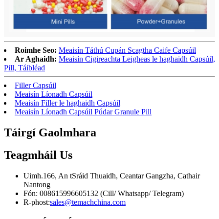
Roimhe Seo:
Meaisín Táthú Cupán Scagtha Caife Capsúil
Ar Aghaidh:
Meaisín Cigireachta Leigheas le haghaidh Capsúil,
Pill, Táibléad
Filler Capsúil
Meaisín Líonadh Capsúil
Meaisín Filler le haghaidh Capsúil
Meaisín Líonadh Capsúil Púdar Granule Pill
Táirgí Gaolmhara
Teagmháil
Us
Uimh.166, An tSráid Thuaidh, Ceantar Gangzha, Cathair
Nantong
Fón: 008615996605132 (Cill/ Whatsapp/ Telegram)
R-phost:
sales@temachchina.com