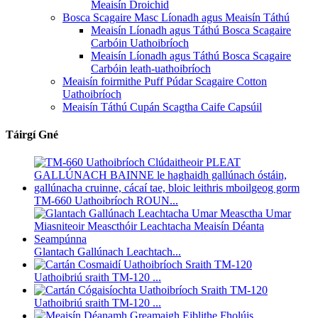
Meaisín Droichid
Bosca Scagaire Masc Líonadh agus Meaisín Táthú
Meaisín Líonadh agus Táthú Bosca Scagaire
Carbóin Uathoibríoch
Meaisín Líonadh agus Táthú Bosca Scagaire
Carbóin leath-uathoibríoch
Meaisín foirmithe Puff Púdar Scagaire Cotton
Uathoibríoch
Meaisín Táthú Cupán Scagtha Caife Capsúil
Táirgí Gné
TM-660 Uathoibríoch ROUN...
Glantach Gallúnach Leachtach...
Uathoibriú sraith TM-120 ...
Uathoibriú sraith TM-120 ...