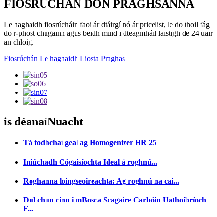
FIOSRÚCHÁN DON PRAGHSANNA
Le haghaidh fiosrúcháin faoi ár dtáirgí nó ár pricelist, le do thoil fág
do r-phost chugainn agus beidh muid i dteagmháil laistigh de 24 uair
an chloig.
Fiosrúchán Le haghaidh Liosta Praghas
is déanaí
Nuacht
Tá todhchaí geal ag Homogenizer HR 25
Iniúchadh Cógaisíochta Ideal á roghnú...
Roghanna loingseoireachta: Ag roghnú na cai...
Dul chun cinn i mBosca Scagaire Carbóin Uathoibríoch
F...