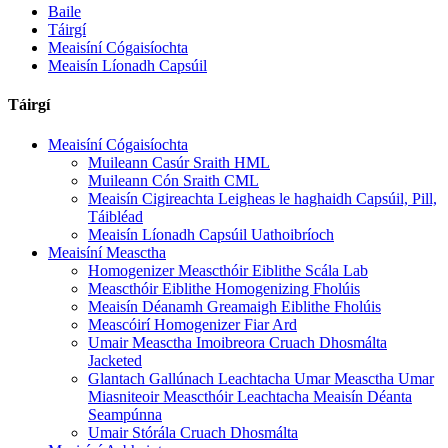
Baile
Táirgí
Meaisíní Cógaisíochta
Meaisín Líonadh Capsúil
Táirgí
Meaisíní Cógaisíochta
Muileann Casúr Sraith HML
Muileann Cón Sraith CML
Meaisín Cigireachta Leigheas le haghaidh Capsúil, Pill,
Táibléad
Meaisín Líonadh Capsúil Uathoibríoch
Meaisíní Measctha
Homogenizer Meascthóir Eiblithe Scála Lab
Meascthóir Eiblithe Homogenizing Fholúis
Meaisín Déanamh Greamaigh Eiblithe Fholúis
Meascóirí Homogenizer Fiar Ard
Umair Measctha Imoibreora Cruach Dhosmálta
Jacketed
Glantach Gallúnach Leachtacha Umar Measctha Umar
Miasniteoir Meascthóir Leachtacha Meaisín Déanta
Seampúnna
Umair Stórála Cruach Dhosmálta