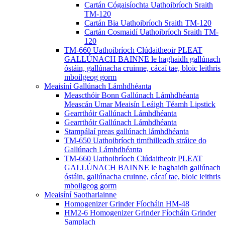
Cartán Cógaisíochta Uathoibríoch Sraith
TM-120
Cartán Bia Uathoibríoch Sraith TM-120
Cartán Cosmaidí Uathoibríoch Sraith TM-
120
TM-660 Uathoibríoch Clúdaitheoir PLEAT
GALLÚNACH BAINNE le haghaidh gallúnach
óstáin, gallúnacha cruinne, cácaí tae, bloic leithris
mboilgeog gorm
Meaisíní Gallúnach Lámhdhéanta
Meascthóir Bonn Gallúnach Lámhdhéanta
Meascán Umar Meaisín Leáigh Téamh Lipstick
Gearrthóir Gallúnach Lámhdhéanta
Gearrthóir Gallúnach Lámhdhéanta
Stampálaí preas gallúnach lámhdhéanta
TM-650 Uathoibríoch timfhilleadh stráice do
Gallúnach Lámhdhéanta
TM-660 Uathoibríoch Clúdaitheoir PLEAT
GALLÚNACH BAINNE le haghaidh gallúnach
óstáin, gallúnacha cruinne, cácaí tae, bloic leithris
mboilgeog gorm
Meaisíní Saotharlainne
Homogenizer Grinder Fíocháin HM-48
HM2-6 Homogenizer Grinder Fíocháin Grinder
Samplach