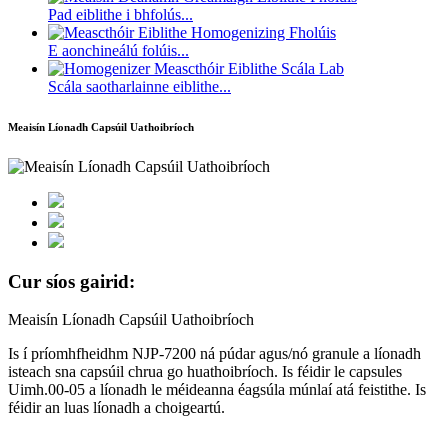
Pad eiblithe i bhfolús...
E aonchineálú folúis...
Scála saotharlainne eiblithe...
Meaisín Líonadh Capsúil Uathoibríoch
Cur síos gairid:
Meaisín Líonadh Capsúil Uathoibríoch
Is í príomhfheidhm NJP-7200 ná púdar agus/nó granule a líonadh
isteach sna capsúil chrua go huathoibríoch. Is féidir le capsules
Uimh.00-05 a líonadh le méideanna éagsúla múnlaí atá feistithe. Is
féidir an luas líonadh a choigeartú.