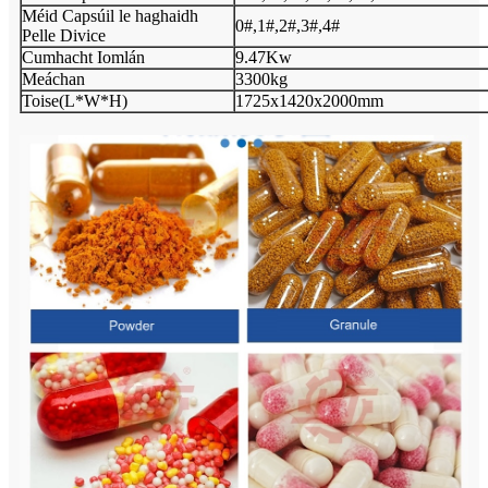
Méid Capsúil le haghaidh
0#,1#,2#,3#,4#
Pelle Divice
Cumhacht Iomlán
9.47Kw
Meáchan
3300kg
Toise(L*W*H)
1725x1420x2000mm