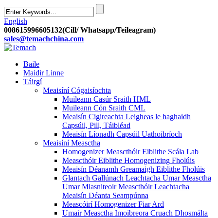
English
008615996605132(Cill/ Whatsapp/Teileagram)
sales@temachchina.com
Baile
Maidir Linne
Táirgí
Meaisíní Cógaisíochta
Muileann Casúr Sraith HML
Muileann Cón Sraith CML
Meaisín Cigireachta Leigheas le haghaidh
Capsúil, Pill, Táibléad
Meaisín Líonadh Capsúil Uathoibríoch
Meaisíní Measctha
Homogenizer Meascthóir Eiblithe Scála Lab
Meascthóir Eiblithe Homogenizing Fholúis
Meaisín Déanamh Greamaigh Eiblithe Fholúis
Glantach Gallúnach Leachtacha Umar Measctha
Umar Miasniteoir Meascthóir Leachtacha
Meaisín Déanta Seampúnna
Meascóirí Homogenizer Fiar Ard
Umair Measctha Imoibreora Cruach Dhosmálta