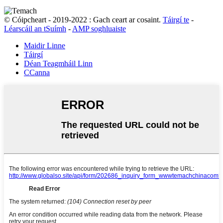
© Cóipcheart - 2019-2022 : Gach ceart ar cosaint.
Táirgí te
-
Léarscáil an tSuímh
-
AMP soghluaiste
Maidir Linne
Táirgí
Déan Teagmháil Linn
CCanna