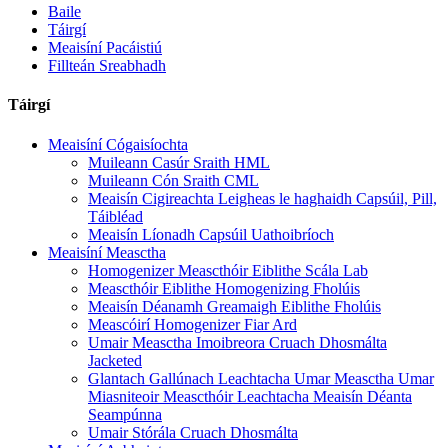
Baile
Táirgí
Meaisíní Pacáistiú
Fillteán Sreabhadh
Táirgí
Meaisíní Cógaisíochta
Muileann Casúr Sraith HML
Muileann Cón Sraith CML
Meaisín Cigireachta Leigheas le haghaidh Capsúil, Pill,
Táibléad
Meaisín Líonadh Capsúil Uathoibríoch
Meaisíní Measctha
Homogenizer Meascthóir Eiblithe Scála Lab
Meascthóir Eiblithe Homogenizing Fholúis
Meaisín Déanamh Greamaigh Eiblithe Fholúis
Meascóirí Homogenizer Fiar Ard
Umair Measctha Imoibreora Cruach Dhosmálta
Jacketed
Glantach Gallúnach Leachtacha Umar Measctha Umar
Miasniteoir Meascthóir Leachtacha Meaisín Déanta
Seampúnna
Umair Stórála Cruach Dhosmálta