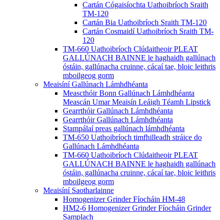
Cartán Cógaisíochta Uathoibríoch Sraith
TM-120
Cartán Bia Uathoibríoch Sraith TM-120
Cartán Cosmaidí Uathoibríoch Sraith TM-
120
TM-660 Uathoibríoch Clúdaitheoir PLEAT
GALLÚNACH BAINNE le haghaidh gallúnach
óstáin, gallúnacha cruinne, cácaí tae, bloic leithris
mboilgeog gorm
Meaisíní Gallúnach Lámhdhéanta
Meascthóir Bonn Gallúnach Lámhdhéanta
Meascán Umar Meaisín Leáigh Téamh Lipstick
Gearrthóir Gallúnach Lámhdhéanta
Gearrthóir Gallúnach Lámhdhéanta
Stampálaí preas gallúnach lámhdhéanta
TM-650 Uathoibríoch timfhilleadh stráice do
Gallúnach Lámhdhéanta
TM-660 Uathoibríoch Clúdaitheoir PLEAT
GALLÚNACH BAINNE le haghaidh gallúnach
óstáin, gallúnacha cruinne, cácaí tae, bloic leithris
mboilgeog gorm
Meaisíní Saotharlainne
Homogenizer Grinder Fíocháin HM-48
HM2-6 Homogenizer Grinder Fíocháin Grinder
Samplach