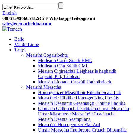
English
008615996605132(Cill/ Whatsapp/Teileagram)
sales@temachchina.com
Baile
Maidir Linne
Táirgí
Meaisíní Cógaisíochta
Muileann Casúr Sraith HML
Muileann Cón Sraith CML
Meaisín Cigireachta Leigheas le haghaidh
Capsúil, Pill, Táibléad
Meaisín Líonadh Capsúil Uathoibríoch
Meaisíní Measctha
Homogenizer Meascthóir Eiblithe Scála Lab
Meascthóir Eiblithe Homogenizing Fholúis
Meaisín Déanamh Greamaigh Eiblithe Fholúis
Glantach Gallúnach Leachtacha Umar Measctha
Umar Miasniteoir Meascthóir Leachtacha
Meaisín Déanta Seampúnna
Meascóirí Homogenizer Fiar Ard
Umair Measctha Imoibreora Cruach Dhosmálta