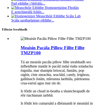
Pad eiblithe i bhfolús...
E aonchineálú folúis...
Scála saotharlainne eiblithe...
Fillteán Sreabhadh
Meaisín Pacála Pillow Fillte Fillte
TMZP100
Tá an meaisín pacála pillow fillte sreabhadh seo
infheidhme maidir le pacáil rudaí rialta soladacha
éagsúla, mar shampla brioscaí, fianáin, pop
oighir, císte sneachta, seacláid, candy, leigheas,
gallúnach óstáin, míreanna laethúla, páirteanna
crua-earraí agus mar sin de.
Is féidir an chuid in-beatha a shaincheapadh de
réir riachtanais iarbhír.
Is féidir leis cumarsáid a dhéanamh le meaisíní in