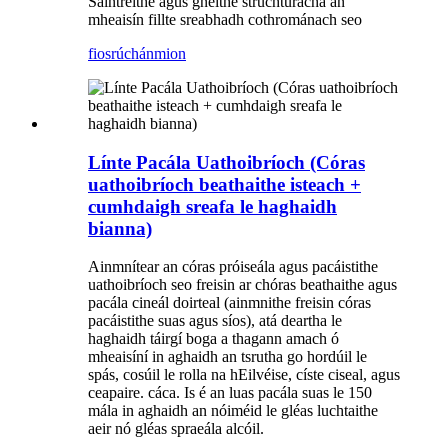
Saintréithe agus gnéithe struchtúracha an
mheaisín fillte sreabhadh cothrománach seo
fiosrúchán
mion
Línte Pacála Uathoibríoch (Córas
uathoibríoch beathaithe isteach +
cumhdaigh sreafa le haghaidh
bianna)
Ainmnítear an córas próiseála agus pacáistithe
uathoibríoch seo freisin ar chóras beathaithe agus
pacála cineál doirteal (ainmnithe freisin córas
pacáistithe suas agus síos), atá deartha le
haghaidh táirgí boga a thagann amach ó
mheaisíní in aghaidh an tsrutha go hordúil le
spás, cosúil le rolla na hEilvéise, císte ciseal, agus
ceapaire. cáca. Is é an luas pacála suas le 150
mála in aghaidh an nóiméid le gléas luchtaithe
aeir nó gléas spraeála alcóil.