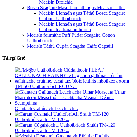
Meaisín Droichid
Bosca Scagaire Masc Líonadh agus Meaisín Táthú
Meaisín Líonadh agus Táthú Bosca Scagaire
Carbóin Uathoibríoch
Meaisín Líonadh agus Táthú Bosca Scagaire
Carbóin leath-uathoibríoch
Meaisín foirmithe Puff Púdar Scagaire Cotton
Uathoibríoch
Meaisín Táthú Cupán Scagtha Caife Capsúil
Táirgí Gné
TM-660 Uathoibríoch ROUN...
Glantach Gallúnach Leachtach...
Uathoibriú sraith TM-120 ...
Uathoibriú sraith TM-120 ...