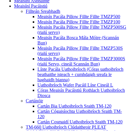
Meaisíní Asbhainte
Meaisíní Pacáistiú
Fillteán Sreabhadh
Meaisín Pacála Pillow Fillte Fillte TMZP500
Meaisín Pacála Pillow Fillte Fillte TMZP100
Meaisín Pacála Pillow Fillte Fillte TMZP500SG
(rialú servo)
Meaisín Pacála Bosca Mála Móire (Scannán
Bun)
Meaisín Pacála Pillow Fillte Fillte TMZP530S
(rialú servo)
Meaisín Pacála Pillow Fillte Fillte TMZP3000S
(rialú Servo, cineál Scannán Bun)
Línte Pacála Uathoibríoch (Córas uathoibríoch
beathaithe isteach + cumhdaigh sreafa le
haghaidh bianna)
Uathoibríoch Wafer Pacáil Líne Cineál L
Córas Meaisín Pacáistiú Rothlach Uathoibríoch
Diosca
Cartánóir
Cartán Bia Uathoibríoch Sraith TM-120
Cartán Cógaisíochta Uathoibríoch Sraith TM-
120
Cartán Cosmaidí Uathoibríoch Sraith TM-120
TM-660 Uathoibríoch Clúdaitheoir PLEAT