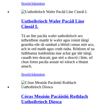
fiosrúchán
mion
Uathoibríoch Wafer Pacáil Líne
Cineál L
Tá an líne pacála wafer uathoibríoch seo
infheidhme maidir le wafer agus roinnt táirgí
gearrtha eile dá samhail a bhfuil cumas mór acu,
ach in ord maith agus cruth rialta. Réitíonn sé na
fadhbanna traidisiúnta mar achar gar idir táirgí,
casadh treo deacair, gan stró a shocrú i línte, srl
chun foirm pacála aonair nó iolrach a bhaint
amach.
fiosrúchán
mion
Córas Meaisín Pacáistiú Rothlach
Uathoibríoch Diosca