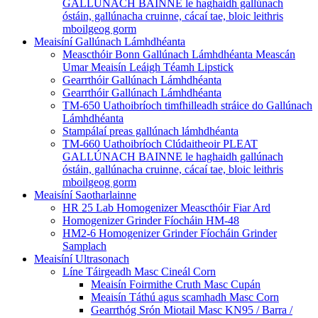
GALLÚNACH BAINNE le haghaidh gallúnach
óstáin, gallúnacha cruinne, cácaí tae, bloic leithris
mboilgeog gorm
Meaisíní Gallúnach Lámhdhéanta
Meascthóir Bonn Gallúnach Lámhdhéanta Meascán
Umar Meaisín Leáigh Téamh Lipstick
Gearrthóir Gallúnach Lámhdhéanta
Gearrthóir Gallúnach Lámhdhéanta
TM-650 Uathoibríoch timfhilleadh stráice do Gallúnach
Lámhdhéanta
Stampálaí preas gallúnach lámhdhéanta
TM-660 Uathoibríoch Clúdaitheoir PLEAT
GALLÚNACH BAINNE le haghaidh gallúnach
óstáin, gallúnacha cruinne, cácaí tae, bloic leithris
mboilgeog gorm
Meaisíní Saotharlainne
HR 25 Lab Homogenizer Meascthóir Fiar Ard
Homogenizer Grinder Fíocháin HM-48
HM2-6 Homogenizer Grinder Fíocháin Grinder
Samplach
Meaisíní Ultrasonach
Líne Táirgeadh Masc Cineál Corn
Meaisín Foirmithe Cruth Masc Cupán
Meaisín Táthú agus scamhadh Masc Corn
Gearrthóg Srón Miotail Masc KN95 / Barra /