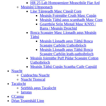
HR 25 Lab Homogenizer Meascthóir Fiar Ard
Meaisíní Ultrasonach
Líne Táirgeadh Masc Cineál Corn
Meaisín Foirmithe Cruth Masc Cupán
Meaisín Táthú agus scamhadh Masc Corn
Gearrthóg Srón Miotail Masc KN95 /
Barra / Meaisín Droichid
Bosca Scagaire Masc Líonadh agus Meaisín
Táthú
Meaisín Líonadh agus Táthú Bosca
Scagaire Carbóin Uathoibríoch
Meaisín Líonadh agus Táthú Bosca
Scagaire Carbóin leath-uathoibríoch
Meaisín foirmithe Puff Púdar Scagaire Cotton
Uathoibríoch
Meaisín Táthú Cupán Scagtha Caife Capsúil
Nuacht
Cuideachta Nuacht
Nuacht Tionscal
Tacaíocht
Seirbhís agus Tacaíocht
Iarratas
CCanna
Déan Teagmháil Linn