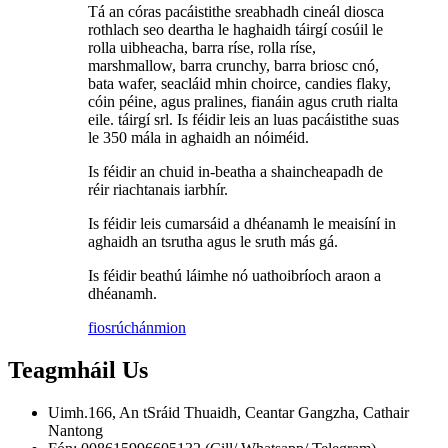
Tá an córas pacáistithe sreabhadh cineál diosca
rothlach seo deartha le haghaidh táirgí cosúil le
rolla uibheacha, barra ríse, rolla ríse,
marshmallow, barra crunchy, barra briosc cnó,
bata wafer, seacláid mhin choirce, candies flaky,
cóin péine, agus pralines, fianáin agus cruth rialta
eile. táirgí srl. Is féidir leis an luas pacáistithe suas
le 350 mála in aghaidh an nóiméid.
Is féidir an chuid in-beatha a shaincheapadh de
réir riachtanais iarbhír.
Is féidir leis cumarsáid a dhéanamh le meaisíní in
aghaidh an tsrutha agus le sruth más gá.
Is féidir beathú láimhe nó uathoibríoch araon a
dhéanamh.
fiosrúchán
mion
Teagmháil
Us
Uimh.166, An tSráid Thuaidh, Ceantar Gangzha, Cathair
Nantong