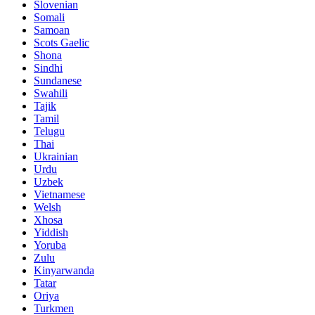
Slovenian
Somali
Samoan
Scots Gaelic
Shona
Sindhi
Sundanese
Swahili
Tajik
Tamil
Telugu
Thai
Ukrainian
Urdu
Uzbek
Vietnamese
Welsh
Xhosa
Yiddish
Yoruba
Zulu
Kinyarwanda
Tatar
Oriya
Turkmen