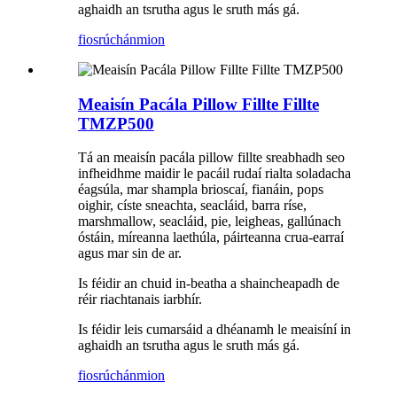
aghaidh an tsrutha agus le sruth más gá.
fiosrúchán
mion
Meaisín Pacála Pillow Fillte Fillte
TMZP500
Tá an meaisín pacála pillow fillte sreabhadh seo
infheidhme maidir le pacáil rudaí rialta soladacha
éagsúla, mar shampla brioscaí, fianáin, pops
oighir, císte sneachta, seacláid, barra ríse,
marshmallow, seacláid, pie, leigheas, gallúnach
óstáin, míreanna laethúla, páirteanna crua-earraí
agus mar sin de ar.
Is féidir an chuid in-beatha a shaincheapadh de
réir riachtanais iarbhír.
Is féidir leis cumarsáid a dhéanamh le meaisíní in
aghaidh an tsrutha agus le sruth más gá.
fiosrúchán
mion