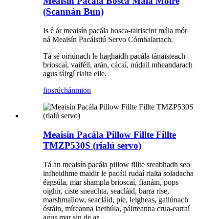
Meaisín Pacála Bosca Mála Móire
(Scannán Bun)
Is é ár meaisín pacála bosca-tairiscint mála mór
ná Meaisín Pacáistiú Servo Cómhalartach.
Tá sé oiriúnach le haghaidh pacála tánaisteach
brioscaí, vaiféil, arán, cácaí, núdail mheandarach
agus táirgí rialta eile.
fiosrúchán
mion
Meaisín Pacála Pillow Fillte Fillte
TMZP530S (rialú servo)
Tá an meaisín pacála pillow fillte sreabhadh seo
infheidhme maidir le pacáil rudaí rialta soladacha
éagsúla, mar shampla brioscaí, fianáin, pops
oighir, císte sneachta, seacláid, barra ríse,
marshmallow, seacláid, pie, leigheas, gallúnach
óstáin, míreanna laethúla, páirteanna crua-earraí
agus mar sin de ar.