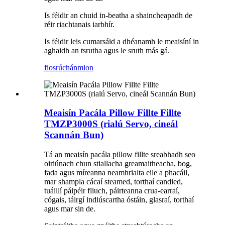
Is féidir an chuid in-beatha a shaincheapadh de
réir riachtanais iarbhír.
Is féidir leis cumarsáid a dhéanamh le meaisíní in
aghaidh an tsrutha agus le sruth más gá.
fiosrúchán
mion
Meaisín Pacála Pillow Fillte Fillte
TMZP3000S (rialú Servo, cineál
Scannán Bun)
Tá an meaisín pacála pillow fillte sreabhadh seo
oiriúnach chun stiallacha greamaitheacha, bog,
fada agus míreanna neamhrialta eile a phacáil,
mar shampla cácaí steamed, torthaí candied,
tuáillí páipéir fliuch, páirteanna crua-earraí,
cógais, táirgí indiúscartha óstáin, glasraí, torthaí
agus mar sin de.