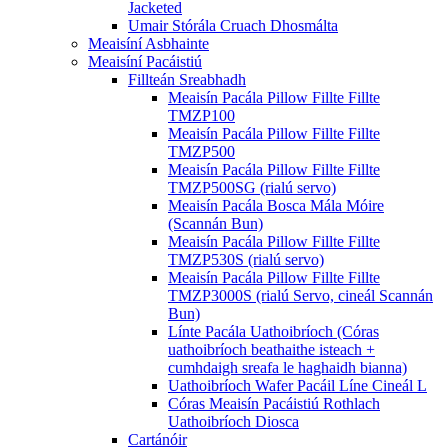
Jacketed
Umair Stórála Cruach Dhosmálta
Meaisíní Asbhainte
Meaisíní Pacáistiú
Fillteán Sreabhadh
Meaisín Pacála Pillow Fillte Fillte
TMZP100
Meaisín Pacála Pillow Fillte Fillte
TMZP500
Meaisín Pacála Pillow Fillte Fillte
TMZP500SG (rialú servo)
Meaisín Pacála Bosca Mála Móire
(Scannán Bun)
Meaisín Pacála Pillow Fillte Fillte
TMZP530S (rialú servo)
Meaisín Pacála Pillow Fillte Fillte
TMZP3000S (rialú Servo, cineál Scannán
Bun)
Línte Pacála Uathoibríoch (Córas
uathoibríoch beathaithe isteach +
cumhdaigh sreafa le haghaidh bianna)
Uathoibríoch Wafer Pacáil Líne Cineál L
Córas Meaisín Pacáistiú Rothlach
Uathoibríoch Diosca
Cartánóir