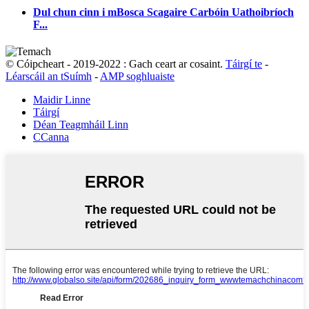
Dul chun cinn i mBosca Scagaire Carbóin Uathoibríoch
F...
© Cóipcheart - 2019-2022 : Gach ceart ar cosaint.
Táirgí te
-
Léarscáil an tSuímh
-
AMP soghluaiste
Maidir Linne
Táirgí
Déan Teagmháil Linn
CCanna