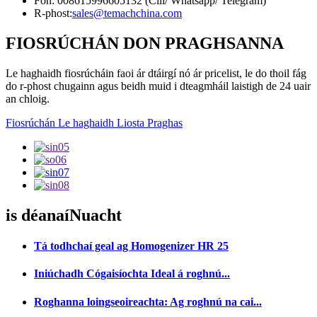
Fón: 008615996605132 (Cill/ Whatsapp/ Telegram)
R-phost:
sales@temachchina.com
FIOSRÚCHÁN DON PRAGHSANNA
Le haghaidh fiosrúcháin faoi ár dtáirgí nó ár pricelist, le do thoil fág
do r-phost chugainn agus beidh muid i dteagmháil laistigh de 24 uair
an chloig.
Fiosrúchán Le haghaidh Liosta Praghas
is déanaí
Nuacht
Tá todhchaí geal ag Homogenizer HR 25
Iniúchadh Cógaisíochta Ideal á roghnú...
Roghanna loingseoireachta: Ag roghnú na cai...