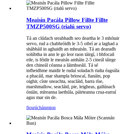
Meaisín Pacála Pillow Fillte Fillte
TMZP500SG (rialú servo)
Tá an clúdach sreabhadh seo deartha le 3 mhótair
servo, rud a chabhróidh le 3-5 oibrí ar a laghad a
shábháil in aghaidh an mheaisín. Tá an dearadh
solúbtha in ann le go leor raon táirgí, i bhfocail
eile, is féidir le meaisín amháin 2-5 cineál táirge
den chineál céanna a láimhseáil. Tá sé
infheidhme maidir le rudaí soladach rialta éagsúla
a phacáil, mar shampla brioscaí, fianáin, pop
oighir, císte sneachta, seacláid, barra ríse,
marshmallow, seacláid, pie, leigheas, gallúnach
óstáin, míreanna laethúla, páirteanna crua-earraí
agus mar sin de.
fiosrúchán
mion